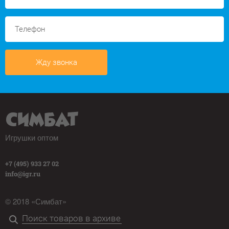
Жду звонка
Игрушки оптом
+7 (495) 933 27 02
info@igr.ru
© 2018 «Симбат»