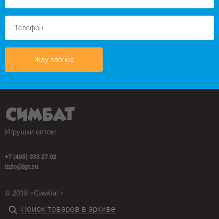
Жду звонка
Игрушки оптом
+7 (495) 933 27 02
info@igr.ru
© 2018 «Симбат»