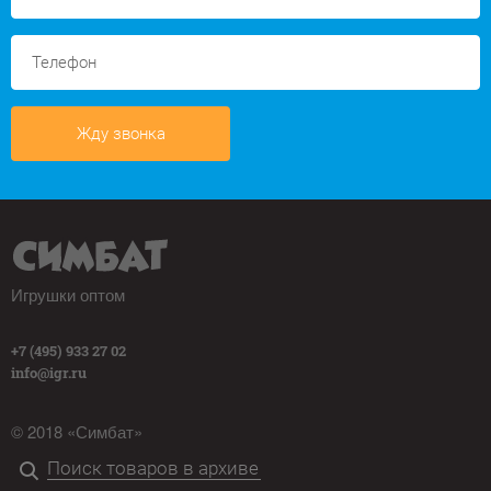
Жду звонка
Игрушки оптом
+7 (495) 933 27 02
info@igr.ru
© 2018 «Симбат»