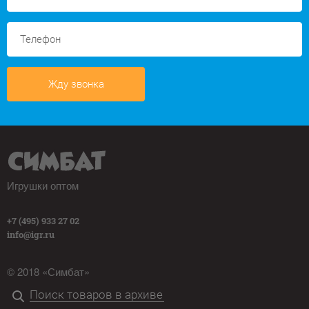
Жду звонка
Игрушки оптом
+7 (495) 933 27 02
info@igr.ru
© 2018 «Симбат»