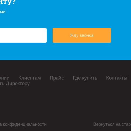
нту?
ами
Жду звонка
ании
Клиентам
Прайс
Где купить
Контакты
ть Директору
а конфиденциальности
Вернуться на стар