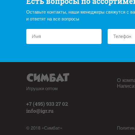
Есть вопросы по ассортиме
Оставьте контакты, наши менеджеры свяжутся с в
и ответят на все вопросы
О комп
Написа
Игрушки оптом
+7 (495) 933 27 02
info@igr.ru
© 2018 «Симбат»
Политик