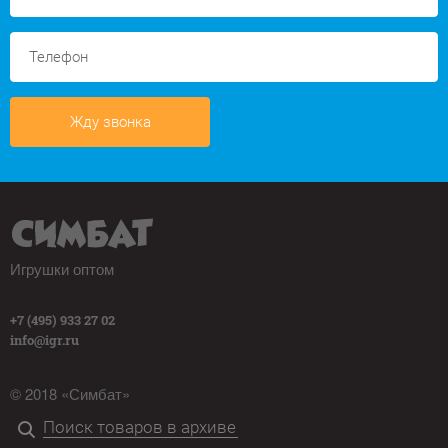
Жду звонка
Игрушки оптом
+7 (495) 933 27 02
info@igr.ru
© 2018 «Симбат»