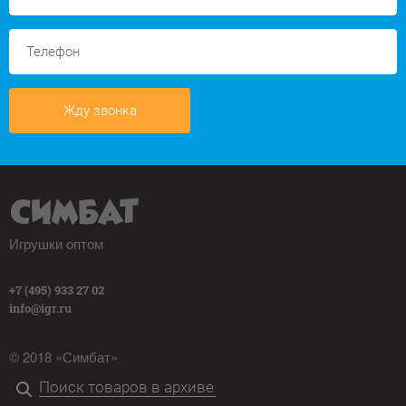
Жду звонка
Игрушки оптом
+7 (495) 933 27 02
info@igr.ru
© 2018 «Симбат»