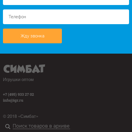
Жду звонка
Игрушки оптом
+7 (495) 933 27 02
info@igr.ru
© 2018 «Симбат»