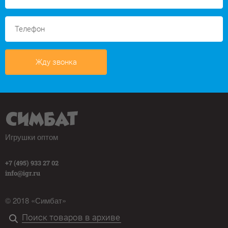
Жду звонка
Игрушки оптом
+7 (495) 933 27 02
info@igr.ru
© 2018 «Симбат»