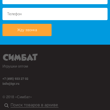
Жду звонка
Игрушки оптом
+7 (495) 933 27 02
info@igr.ru
© 2018 «Симбат»