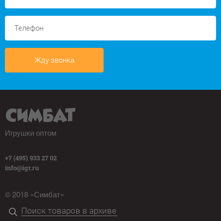
Жду звонка
Игрушки оптом
+7 (495) 933 27 02
info@igr.ru
© 2018 «Симбат»