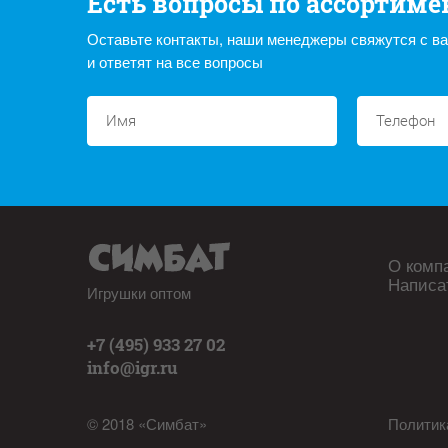
Есть вопросы по ассортиме
Оставьте контакты, наши менеджеры свяжутся с в
и ответят на все вопросы
О комп
Написа
Игрушки оптом
+7 (495) 933 27 02
info@igr.ru
© 2018 «Симбат»
Политик