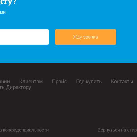
нту?
ами
Жду звонка
ании
Клиентам
Прайс
Где купить
Контакты
ть Директору
а конфиденциальности
Вернуться на стар