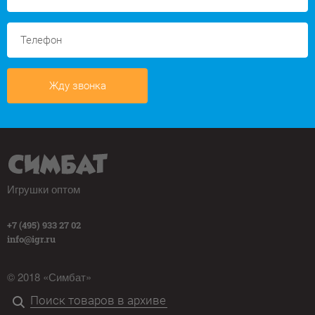
Жду звонка
Игрушки оптом
+7 (495) 933 27 02
info@igr.ru
© 2018 «Симбат»