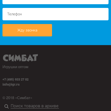
Жду звонка
Игрушки оптом
+7 (495) 933 27 02
info@igr.ru
© 2018 «Симбат»