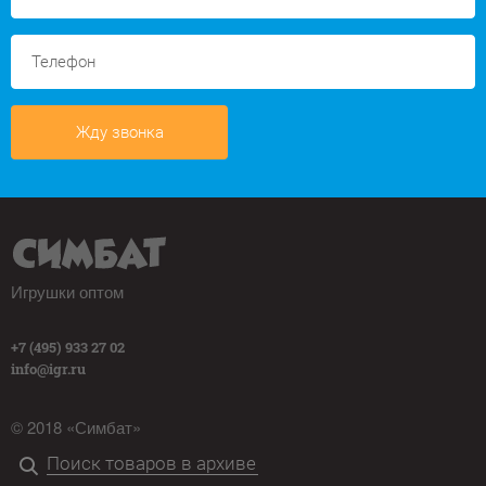
Жду звонка
Игрушки оптом
+7 (495) 933 27 02
info@igr.ru
© 2018 «Симбат»