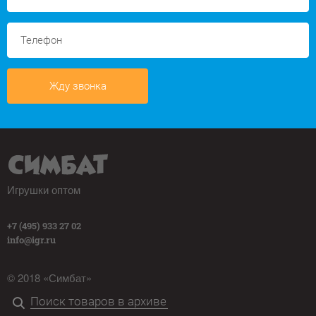
Жду звонка
Игрушки оптом
+7 (495) 933 27 02
info@igr.ru
© 2018 «Симбат»