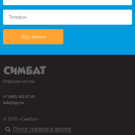
Жду звонка
Игрушки оптом
+7 (495) 933 27 02
info@igr.ru
© 2018 «Симбат»