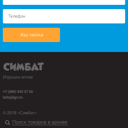
Жду звонка
Игрушки оптом
+7 (495) 933 27 02
info@igr.ru
© 2018 «Симбат»