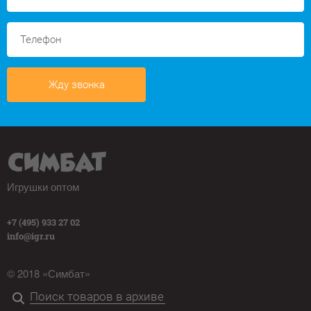
Жду звонка
Игрушки оптом
+7 (495) 933 27 02
info@igr.ru
© 2018 «Симбат»