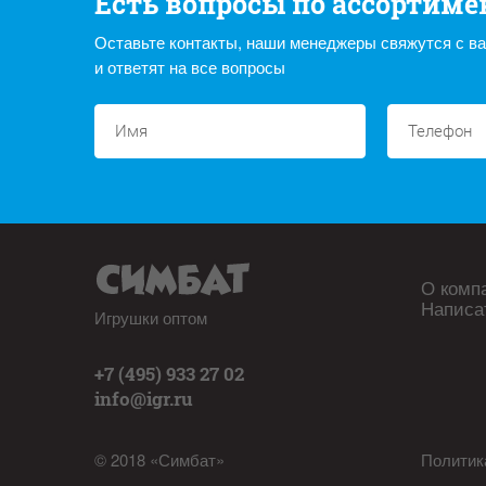
Есть вопросы по ассортиме
Оставьте контакты, наши менеджеры свяжутся с в
и ответят на все вопросы
О комп
Написа
Игрушки оптом
+7 (495) 933 27 02
info@igr.ru
© 2018 «Симбат»
Политик