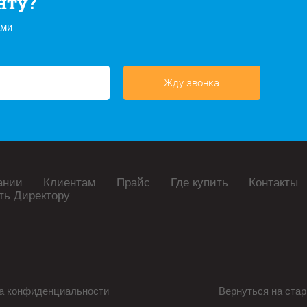
нту?
ами
Жду звонка
ании
Клиентам
Прайс
Где купить
Контакты
ть Директору
а конфиденциальности
Вернуться на стар