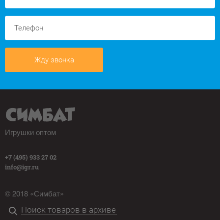
Жду звонка
Игрушки оптом
+7 (495) 933 27 02
info@igr.ru
© 2018 «Симбат»