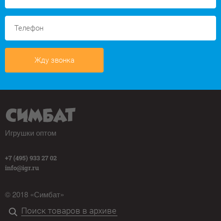
Жду звонка
Игрушки оптом
+7 (495) 933 27 02
info@igr.ru
© 2018 «Симбат»