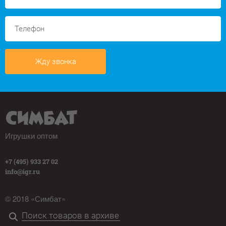
Жду звонка
Игрушки оптом
+7 (495) 933 27 02
info@igr.ru
© 2018 «Симбат»