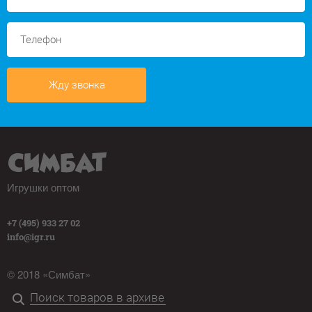
Жду звонка
Игрушки оптом
+7 (495) 933 27 02
info@igr.ru
© 2018 «Симбат»