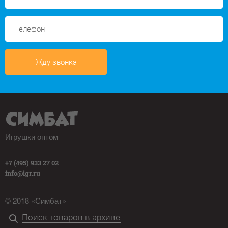
Жду звонка
Игрушки оптом
+7 (495) 933 27 02
info@igr.ru
© 2018 «Симбат»