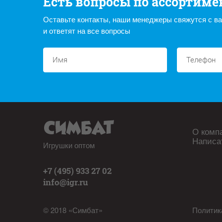
Есть вопросы по ассортиме
Оставьте контакты, наши менеджеры свяжутся с в
и ответят на все вопросы
О комп
Написа
Игрушки оптом
+7 (495) 933 27 02
info@igr.ru
© 2018 «Симбат»
Политик