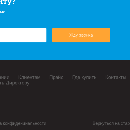
нту?
ами
Жду звонка
ании
Клиентам
Прайс
Где купить
Контакты
ть Директору
а конфиденциальности
Вернуться на стар