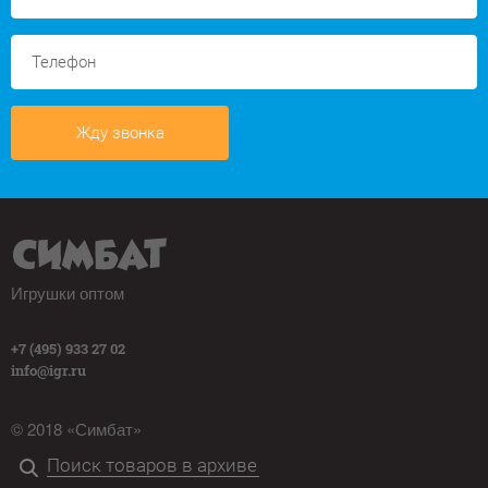
Жду звонка
Игрушки оптом
+7 (495) 933 27 02
info@igr.ru
© 2018 «Симбат»