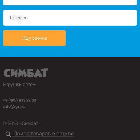
Жду звонка
Игрушки оптом
+7 (495) 933 27 02
info@igr.ru
© 2018 «Симбат»