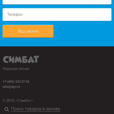
Жду звонка
Игрушки оптом
+7 (495) 933 27 02
info@igr.ru
© 2018 «Симбат»