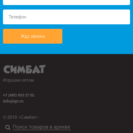
Жду звонка
Игрушки оптом
+7 (495) 933 27 02
info@igr.ru
© 2018 «Симбат»