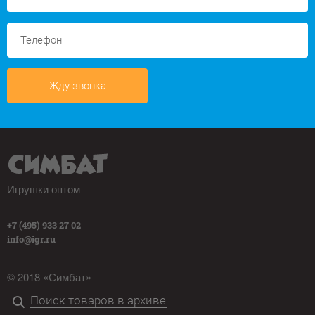
Жду звонка
Игрушки оптом
+7 (495) 933 27 02
info@igr.ru
© 2018 «Симбат»