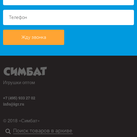
Жду звонка
Игрушки оптом
+7 (495) 933 27 02
info@igr.ru
© 2018 «Симбат»