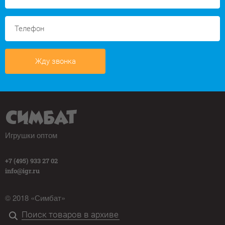
Жду звонка
Игрушки оптом
+7 (495) 933 27 02
info@igr.ru
© 2018 «Симбат»