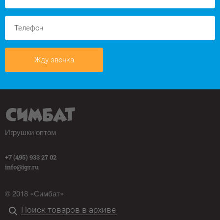
Жду звонка
Игрушки оптом
+7 (495) 933 27 02
info@igr.ru
© 2018 «Симбат»