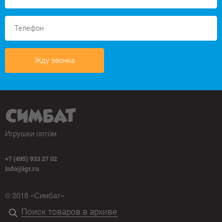
Жду звонка
Игрушки оптом
+7 (495) 933 27 02
info@igr.ru
© 2018 «Симбат»