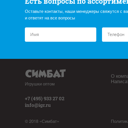
Есть вопросы по ассортиме
Оставьте контакты, наши менеджеры свяжутся с в
и ответят на все вопросы
О комп
Написа
Игрушки оптом
+7 (495) 933 27 02
info@igr.ru
© 2018 «Симбат»
Политик