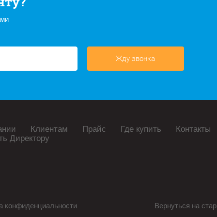
нту?
ами
Жду звонка
ании
Клиентам
Прайс
Где купить
Контакты
ть Директору
а конфиденциальности
Вернуться на стар