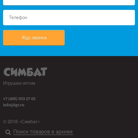
Жду звонка
Игрушки оптом
+7 (495) 933 27 02
info@igr.ru
© 2018 «Симбат»