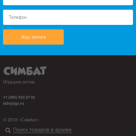
Жду звонка
Игрушки оптом
+7 (495) 933 27 02
info@igr.ru
© 2018 «Симбат»