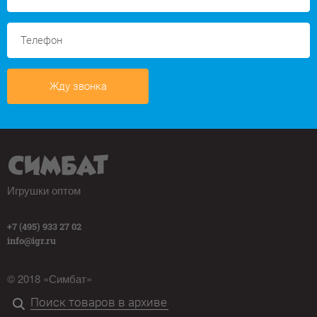
Жду звонка
Игрушки оптом
+7 (495) 933 27 02
info@igr.ru
© 2018 «Симбат»