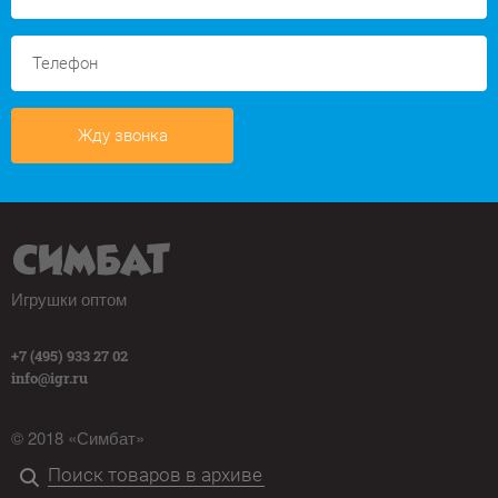
Жду звонка
Игрушки оптом
+7 (495) 933 27 02
info@igr.ru
© 2018 «Симбат»