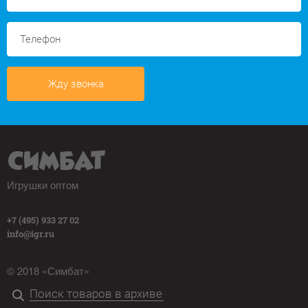
Жду звонка
Игрушки оптом
+7 (495) 933 27 02
info@igr.ru
© 2018 «Симбат»