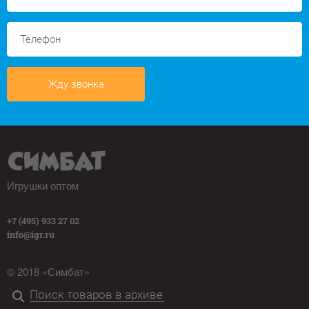
Жду звонка
Игрушки оптом
+7 (495) 933 27 02
info@igr.ru
© 2018 «Симбат»