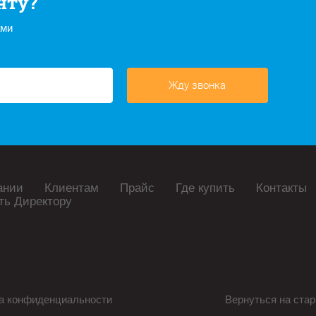
нту?
ами
Жду звонка
ании
Клиентам
Прайс
Где купить
Контакты
ть Директору
а конфиденциальности
Вернуться на стар