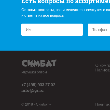
Есть вопросы по ассортиме
Оставьте контакты, наши менеджеры свяжутся с в
и ответят на все вопросы
О комп
Написа
Игрушки оптом
+7 (495) 933 27 02
info@igr.ru
© 2018 «Симбат»
Политик