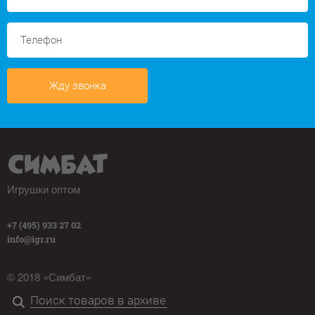
Жду звонка
Игрушки оптом
+7 (495) 933 27 02
info@igr.ru
© 2018 «Симбат»