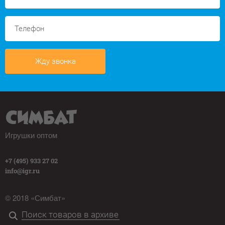
Жду звонка
Игрушки оптом
+7 (495) 933 27 02
info@igr.ru
© 2018 «Симбат»