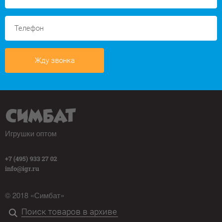
Жду звонка
Игрушки оптом
+7 (495) 933 27 02
info@igr.ru
© 2018 «Симбат»