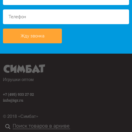
Жду звонка
Игрушки оптом
+7 (495) 933 27 02
info@igr.ru
© 2018 «Симбат»