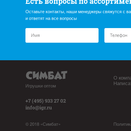
Есть вопросы по ассортиме
Оставьте контакты, наши менеджеры свяжутся с в
и ответят на все вопросы
О комп
Написа
Игрушки оптом
+7 (495) 933 27 02
info@igr.ru
© 2018 «Симбат»
Политик