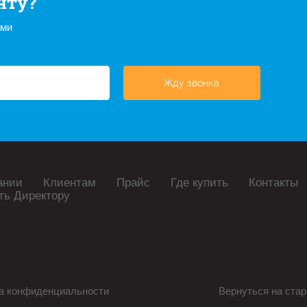
нту?
ами
Жду звонка
ании
Клиентам
Прайс
Где купить
Контакты
ть Директору
а конфиденциальности
Вернуться на стар