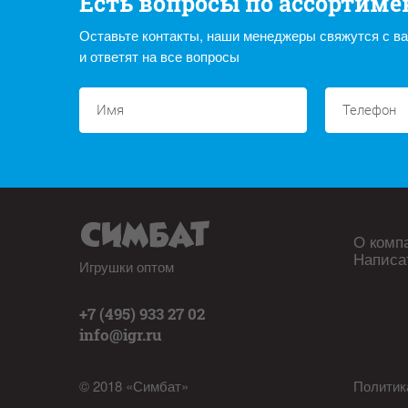
Есть вопросы по ассортиме
Оставьте контакты, наши менеджеры свяжутся с в
и ответят на все вопросы
О комп
Написа
Игрушки оптом
+7 (495) 933 27 02
info@igr.ru
© 2018 «Симбат»
Политик