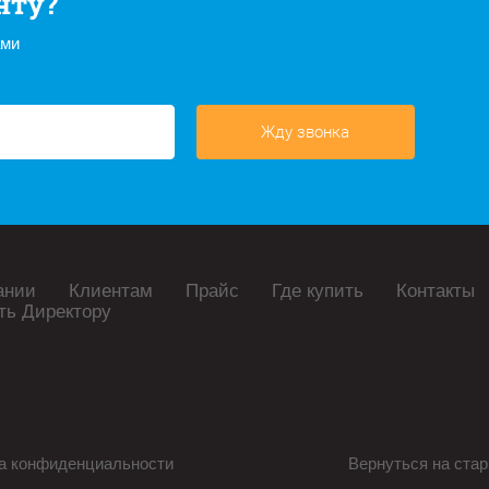
нту?
ами
Жду звонка
ании
Клиентам
Прайс
Где купить
Контакты
ть Директору
а конфиденциальности
Вернуться на стар