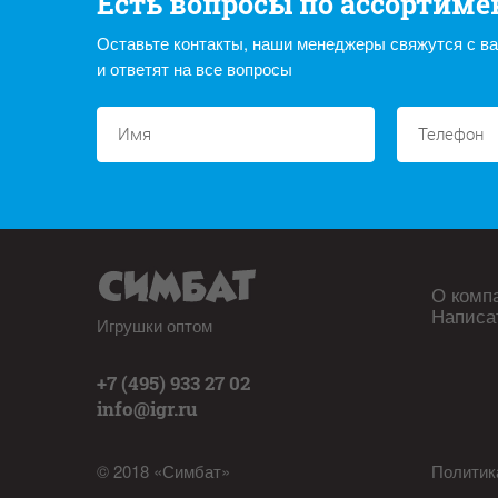
Есть вопросы по ассортиме
Оставьте контакты, наши менеджеры свяжутся с в
и ответят на все вопросы
О комп
Написа
Игрушки оптом
+7 (495) 933 27 02
info@igr.ru
© 2018 «Симбат»
Политик