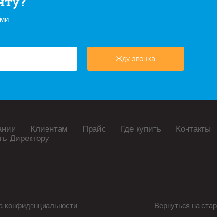
нту?
ами
Жду звонка
ании
Клиентам
Прайс
Где купить
Контакты
ть Директору
а конфиденциальности
Вернуться на стар